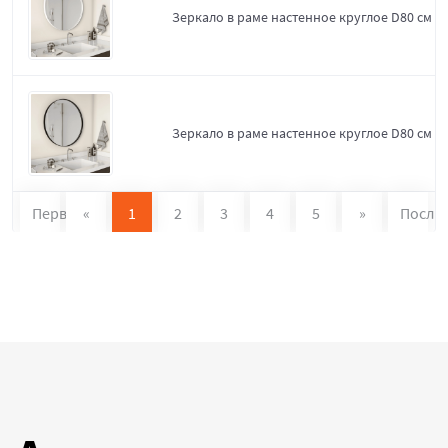
Зеркало в раме настенное круглое D80 см W
Зеркало в раме настенное круглое D80 см Bl
Первая
«
1
2
3
4
5
»
После