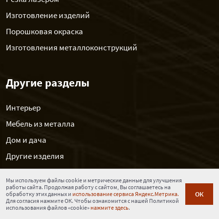
Изготовление изделий
Порошковая окраска
Изготовления металлоконструкций
Другие разделы
Интерьер
Мебель из металла
Дом и дача
Другие изделия
Новости
Мы используем файлы cookie и метрические данные для улучшения
Контакты
работы сайта. Продолжая работу с сайтом, Вы соглашаетесь на
ОК
обработку этих данных и
использование сервиса Яндекс.Метрика.
Для согласия нажмите ОК. Чтобы ознакомится с нашей Политикой
использования файлов «cookie»
нажмите здесь
.