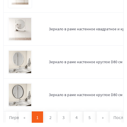
Зеркало в раме настенное квадратное и кру
Зеркало в раме настенное круглое D80 см W
Зеркало в раме настенное круглое D80 см Bl
Первая
«
1
2
3
4
5
»
После