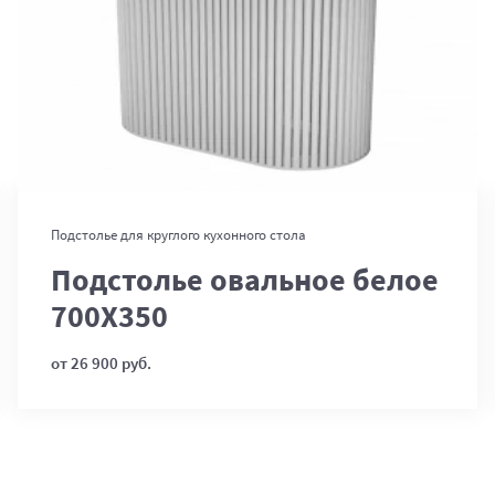
В корзину
Подстолье для круглого кухонного стола
Подстолье овальное белое
700Х350
от 26 900 руб.