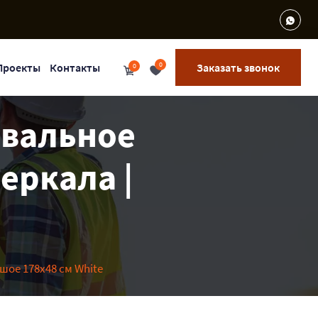
0
Проекты
Контакты
Заказать звонок
0
овальное
еркала |
шое 178х48 см White