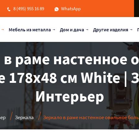
8 (495) 955 16 89
WhatsApp
Мебель из металла
Дом и дача
Другие изделия
 в раме настенное 
 178х48 см White | З
Интерьер
ер
Зеркала
Зеркало в раме настенное овальное боль