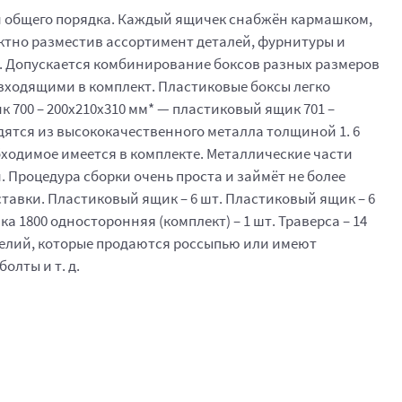
й общего порядка. Каждый ящичек снабжён кармашком,
ктно разместив ассортимент деталей, фурнитуры и
в. Допускается комбинирование боксов разных размеров
 входящими в комплект. Пластиковые боксы легко
700 – 200x210x310 мм* — пластиковый ящик 701 –
одятся из высококачественного металла толщиной 1. 6
бходимое имеется в комплекте. Металлические части
роцедура сборки очень проста и займёт не более
тавки. Пластиковый ящик – 6 шт. Пластиковый ящик – 6
а 1800 односторонняя (комплект) – 1 шт. Траверса – 14
делий, которые продаются россыпью или имеют
олты и т. д.