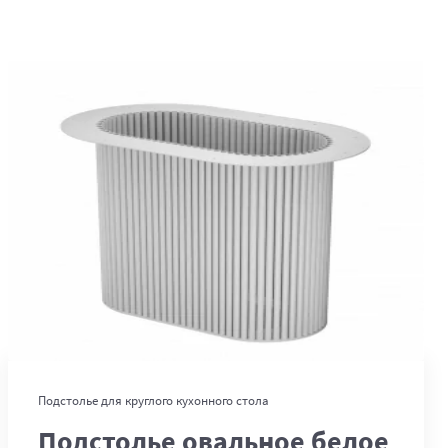
В корзину
Подстолье для круглого кухонного стола
Подстолье овальное белое