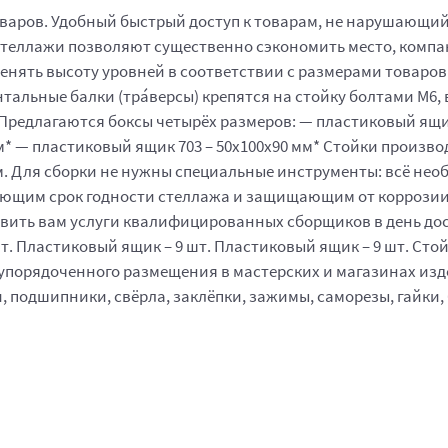
оваров. Удобный быстрый доступ к товарам, не нарушающи
Стеллажи позволяют существенно сэкономить место, компа
енять высоту уровней в соответствии с размерами товаро
тальные балки (тра́версы) крепятся на стойку болтами М6,
редлагаются боксы четырёх размеров: — пластиковый ящик 
мм* — пластиковый ящик 703 – 50x100x90 мм* Стойки произв
м. Для сборки не нужны специальные инструменты: всё нео
им срок годности стеллажа и защищающим от коррозии. П
авить вам услуги квалифицированных сборщиков в день дос
. Пластиковый ящик – 9 шт. Пластиковый ящик – 9 шт. Стойк
 упорядоченного размещения в мастерских и магазинах из
подшипники, свёрла, заклёпки, зажимы, саморезы, гайки, б