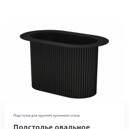
В корзину
Подстолье для круглого кухонного стола
Подстолье овальное