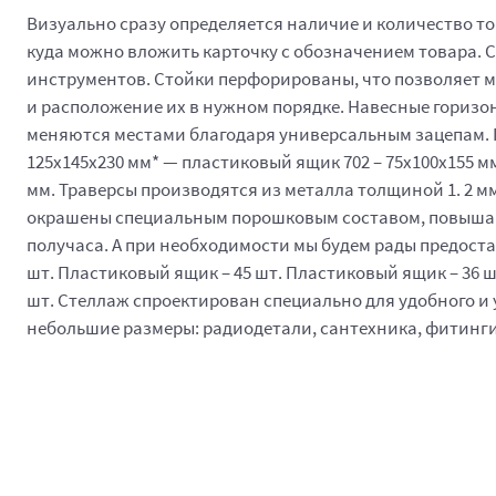
Визуально сразу определяется наличие и количество т
куда можно вложить карточку с обозначением товара. 
инструментов. Стойки перфорированы, что позволяет м
и расположение их в нужном порядке. Навесные горизон
меняются местами благодаря универсальным зацепам. П
125x145x230 мм* — пластиковый ящик 702 – 75x100x155 
мм. Траверсы производятся из металла толщиной 1. 2 м
окрашены специальным порошковым составом, повышающ
получаса. А при необходимости мы будем рады предост
шт. Пластиковый ящик – 45 шт. Пластиковый ящик – 36 шт
шт. Стеллаж спроектирован специально для удобного и
небольшие размеры: радиодетали, сантехника, фитинги, 