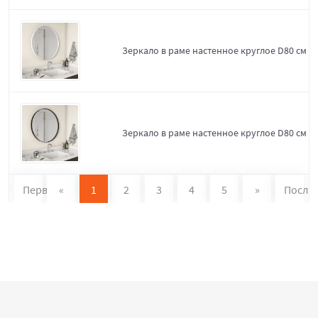
Зеркало в раме настенное круглое D80 см W
Зеркало в раме настенное круглое D80 см Bl
Первая
«
1
2
3
4
5
»
После