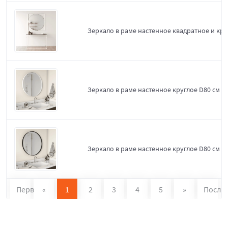
Зеркало в раме настенное квадратное и кру
Зеркало в раме настенное круглое D80 см W
Зеркало в раме настенное круглое D80 см Bl
Первая
«
1
2
3
4
5
»
После