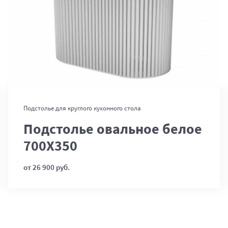
В корзину
Подстолье для круглого кухонного стола
Подстолье овальное белое
700Х350
от 26 900 руб.