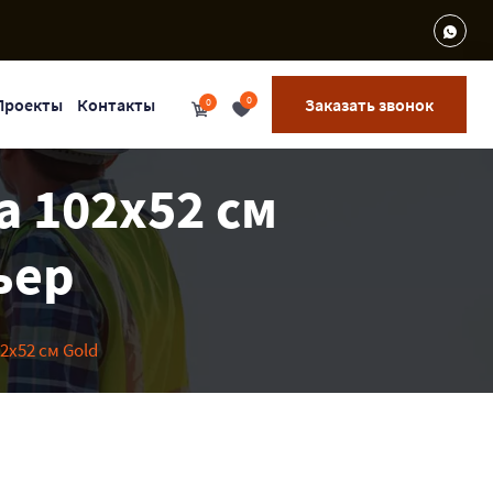
0
Проекты
Контакты
Заказать звонок
0
а 102х52 см
ьер
2х52 см Gold