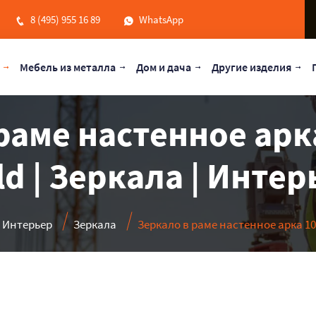
8 (495) 955 16 89
WhatsApp
Мебель из металла
Дом и дача
Другие изделия
раме настенное арк
ld | Зеркала | Интер
Интерьер
Зеркала
Зеркало в раме настенное арка 10