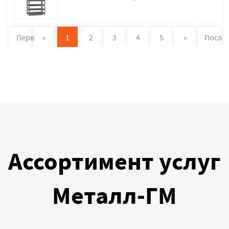
Первая
«
1
2
3
4
5
»
После
Ассортимент услуг
Металл-ГМ