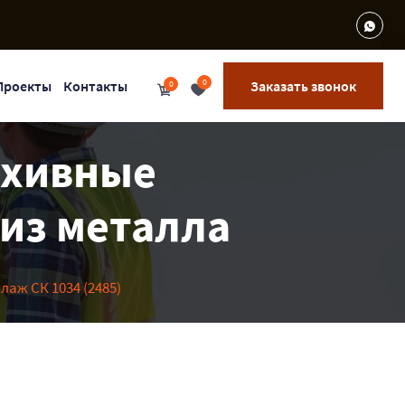
0
Проекты
Контакты
Заказать звонок
0
Архивные
 из металла
лаж СК 1034 (2485)