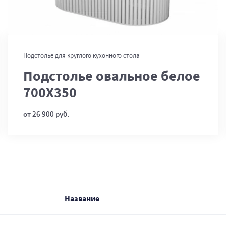
В корзину
Подстолье для круглого кухонного стола
Подстолье овальное белое
700Х350
от 26 900 руб.
Название