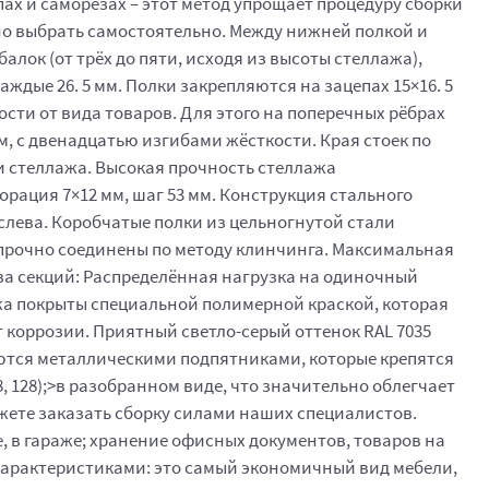
ах и саморезах – этот метод упрощает процедуру сборки
жно выбрать самостоятельно. Между нижней полкой и
балок (от трёх до пяти, исходя из высоты стеллажа),
ждые 26. 5 мм. Полки закрепляются на зацепах 15×16. 5
сти от вида товаров. Для этого на поперечных рёбрах
м, с двенадцатью изгибами жёсткости. Края стоек по
ии стеллажа. Высокая прочность стеллажа
орация 7×12 мм, шаг 53 мм. Конструкция стального
слева. Коробчатые полки из цельногнутой стали
ы прочно соединены по методу клинчинга. Максимальная
ства секций: Распределённая нагрузка на одиночный
ллажа покрыты специальной полимерной краской, которая
 коррозии. Приятный светло-серый оттенок RAL 7035
ются металлическими подпятниками, которые крепятся
28, 128);>в разобранном виде, что значительно облегчает
ожете заказать сборку силами наших специалистов.
 в гараже; хранение офисных документов, товаров на
характеристиками: это самый экономичный вид мебели,