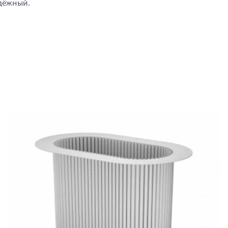
адёжный.