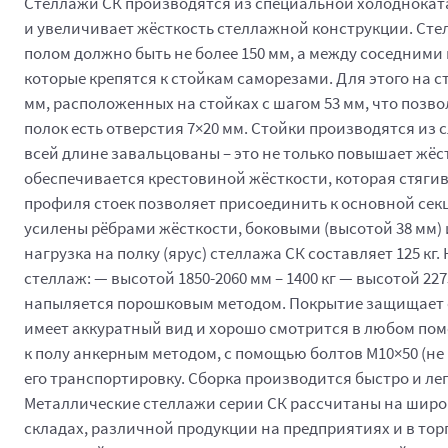
Стеллажи СК производятся из специальной холоднокатан
и увеличивает жёсткость стеллажной конструкции. Сте
полом должно быть не более 150 мм, а между соседними п
которые крепятся к стойкам саморезами. Для этого на с
мм, расположенных на стойках с шагом 53 мм, что позв
полок есть отверстия 7×20 мм. Стойки производятся из
всей длине завальцованы – это не только повышает жёс
обеспечивается крестовиной жёсткости, которая стягива
профиля стоек позволяет присоединить к основной сек
усилены рёбрами жёсткости, боковыми (высотой 38 мм) 
нагрузка на полку (ярус) стеллажа СК составляет 125 кг
стеллаж: — высотой 1850-2060 мм – 1400 кг — высотой 22
напыляется порошковым методом. Покрытие защищает от
имеет аккуратный вид и хорошо смотрится в любом по
к полу анкерным методом, с помощью болтов М10×50 (не м
его транспортировку. Сборка производится быстро и ле
Металлические стеллажи серии СК рассчитаны на широч
складах, различной продукции на предприятиях и в т