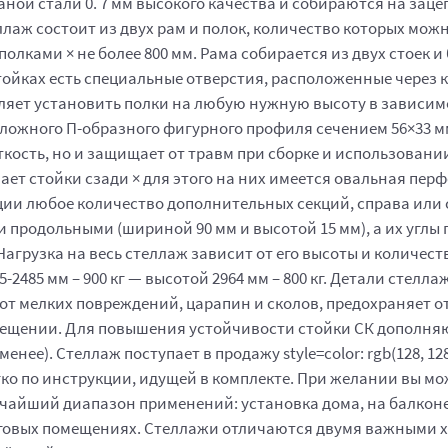
ой стали 0. 7 мм высокого качества и собираются на зацеп
ллаж состоит из двух рам и полок, количество которых мо
олками × не более 800 мм. Рама собирается из двух стоек и 
тойках есть специальные отверстия, расположенные через ка
оляет установить полки на любую нужную высоту в зависимо
 сложного П-образного фигурного профиля сечением 56×33 м
ткость, но и защищает от травм при сборке и использован
ет стойки сзади × для этого на них имеется овальная перф
ции любое количество дополнительных секций, справа или 
и продольными (шириной 90 мм и высотой 15 мм), а их угл
. Нагрузка на весь стеллаж зависит от его высоты и количе
75-2485 мм – 900 кг — высотой 2964 мм – 800 кг. Детали сте
 мелких повреждений, царапин и сколов, предохраняет от
мещении. Для повышения устойчивости стойки СК дополня
енее). Стеллаж поступает в продажу style=color: rgb(128, 1
гко по инструкции, идущей в комплекте. При желании вы м
айший диапазон применений: установка дома, на балконе,
орговых помещениях. Стеллажи отличаются двумя важными 