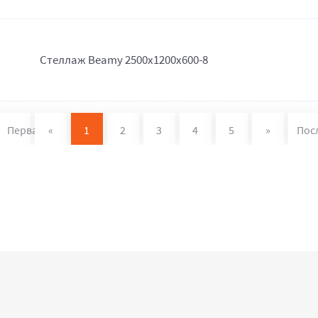
Стеллаж Beamy 2500x1200x600-8
Первая
«
1
2
3
4
5
»
Пос