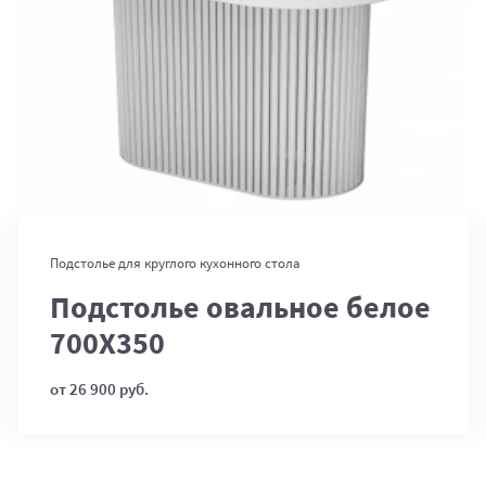
В корзину
Подстолье для круглого кухонного стола
Подстолье овальное белое
700Х350
от 26 900 руб.