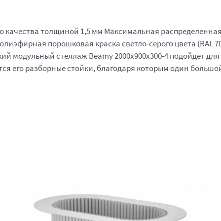
качества толщиной 1,5 мм Максимальная распределенная нагр
лиэфирная порошковая краска светло-серого цвета (RAL 7
й модульный стеллаж Beamy 2000x900x300-4 подойдет для и
ется его разборные стойки, благодаря которым один большо