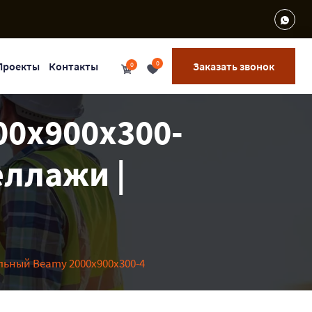
0
Проекты
Контакты
Заказать звонок
0
0x900x300-
еллажи |
ьный Beamy 2000x900x300-4