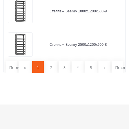
Стеллаж Beamy 1000x1200x600-9
Стеллаж Beamy 2500x1200x600-8
Первая
«
1
2
3
4
5
»
После