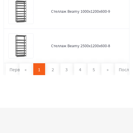
Стеллаж Beamy 1000x1200x600-9
Стеллаж Beamy 2500x1200x600-8
Первая
«
1
2
3
4
5
»
После