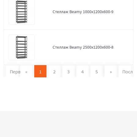
Стеллаж Beamy 1000x1200x600-9
Стеллаж Beamy 2500x1200x600-8
Первая
«
1
2
3
4
5
»
После