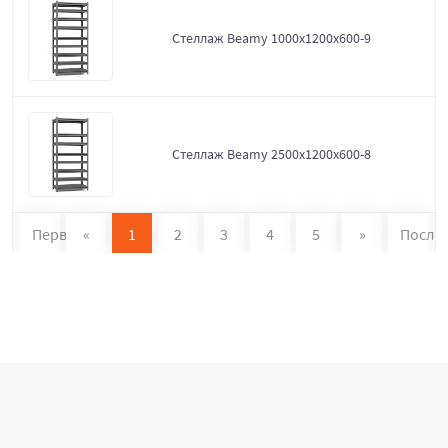
Стеллаж Beamy 1000x1200x600-9
Стеллаж Beamy 2500x1200x600-8
Первая
«
1
2
3
4
5
»
После