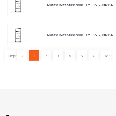
Стеллаж металлический ТСУ 5.15 (2000х1560х
Стеллаж металлический ТСУ 5.15 (2000х1560х
Первая
«
1
2
3
4
5
»
После