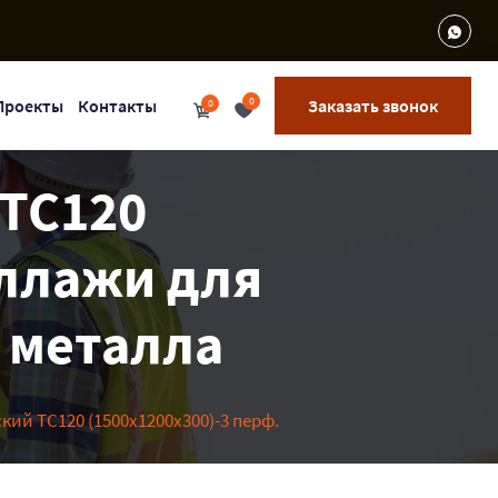
0
Проекты
Контакты
Заказать звонок
0
ТС120
еллажи для
з металла
ий ТС120 (1500х1200х300)-3 перф.