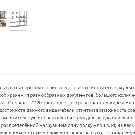
ьзуются спросом в офисах, магазинах, институтах, музеях
об хранения разнообразных документов, большого количес
иг. Стеллаж ТС120 поставляется в разобранном виде и мон
ди достоинств данного вида мебели отметим возможность с
ь вместительную стеллажную систему для склада или люб
пределённой нагрузки на одну полку – до 120 кг, на весь с
оляющие менять расположение полок по высоте наиболее 