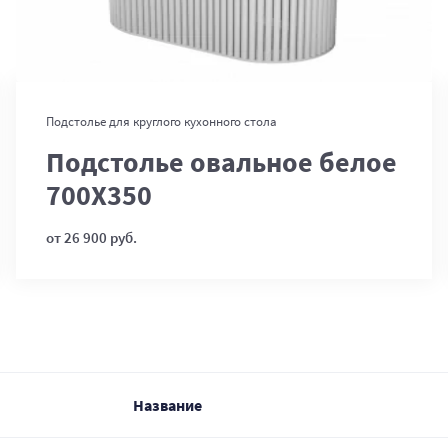
В корзину
Подстолье для круглого кухонного стола
Подстолье овальное белое
700Х350
от 26 900 руб.
Название