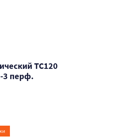
ический ТС120
-3 перф.
жи