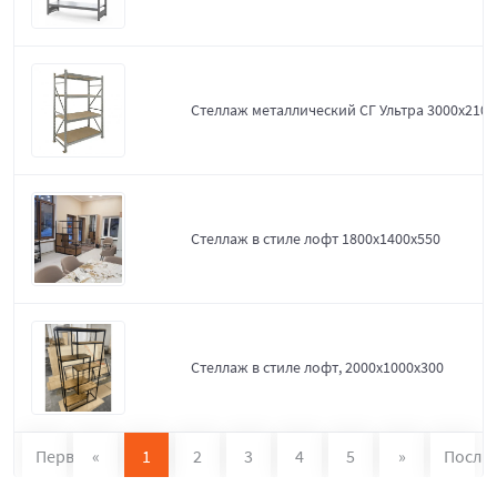
Стеллаж металлический СГ Ультра 3000x2100
Стеллаж в стиле лофт 1800х1400х550
Стеллаж в стиле лофт, 2000х1000х300
Первая
«
1
2
3
4
5
»
После