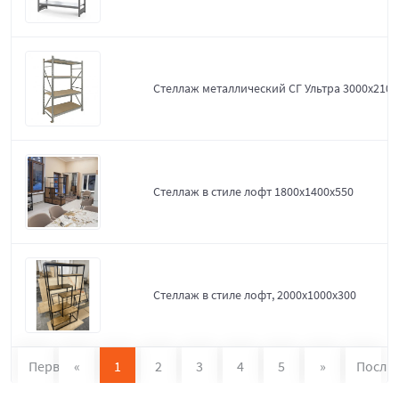
Стеллаж металлический СГ Ультра 3000x2100
Стеллаж в стиле лофт 1800х1400х550
Стеллаж в стиле лофт, 2000х1000х300
Первая
«
1
2
3
4
5
»
После