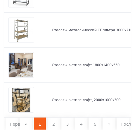
Стеллаж металлический СГ Ультра 3000x2100
Стеллаж в стиле лофт 1800х1400х550
Стеллаж в стиле лофт, 2000х1000х300
Первая
«
1
2
3
4
5
»
После