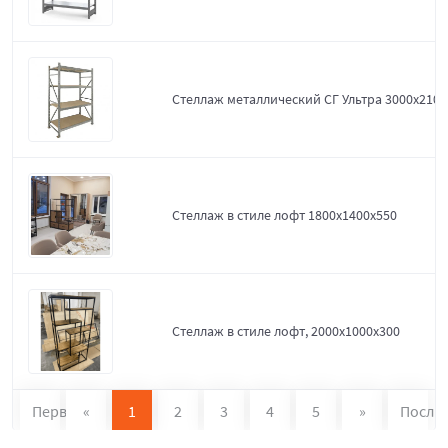
Стеллаж металлический СГ Ультра 3000x2100
Стеллаж в стиле лофт 1800х1400х550
Стеллаж в стиле лофт, 2000х1000х300
Первая
«
1
2
3
4
5
»
После