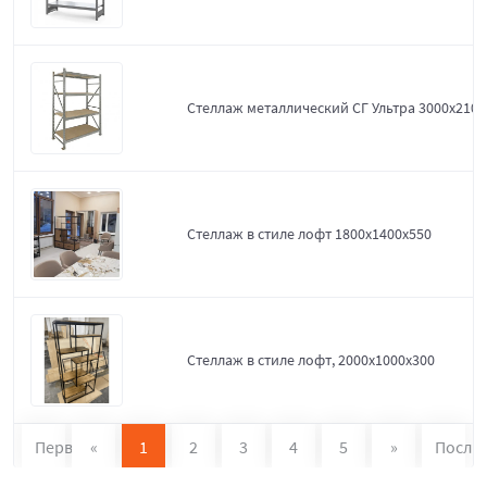
Стеллаж металлический СГ Ультра 3000x2100
Стеллаж в стиле лофт 1800х1400х550
Стеллаж в стиле лофт, 2000х1000х300
Первая
«
1
2
3
4
5
»
После