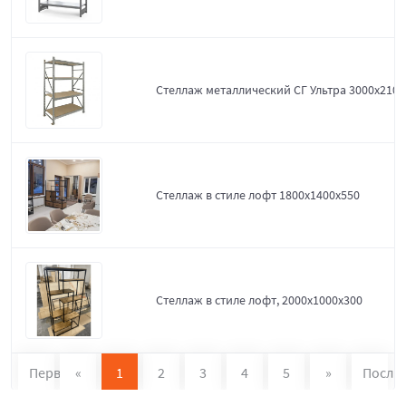
Стеллаж металлический СГ Ультра 3000x2100
Стеллаж в стиле лофт 1800х1400х550
Стеллаж в стиле лофт, 2000х1000х300
Первая
«
1
2
3
4
5
»
После