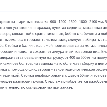
арианты ширины стеллажа: 900 - 1200 - 1500 - 1800 - 2100 мм. В
ны для установки в гаражах, пунктах сервиса, магазинах 
 сфере, связанной с хранением шин, бобин с кабелями и л
анные колёса в горизонтальном виде, следует выбирать ст
лёс. Стойки и балки стеллажей производятся из металличе
коррозии и надолго сохраняет аккуратный товарный вид. Б
рживать повышенную нагрузку: от 400 до 500 кг на полку (я
ками без болтов, на зацепах – это облегчает сборку и дем
алки с помощью фиксаторов – такое технологическое реше
 техникой. Стойки перфорированы с шагом 50 мм, что позв
ующее размерам грузов. Стеллаж приобретается разобранны
нительно, по согласованию при заказе.