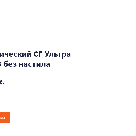
ический СГ Ультра
 без настила
б.
жи