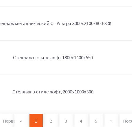
еллаж металлический СГ Ультра 3000x2100x800-8 Ф
Стеллаж в стиле лофт 1800х1400х550
Стеллаж в стиле лофт, 2000х1000х300
Первая
«
1
2
3
4
5
»
Пос