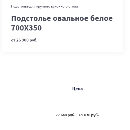
В корзину
Подстолье для круглого кухонного стола
Подстолье овальное белое
700Х350
от 26 900 руб.
Цена
77 640 руб.
69 870 руб.