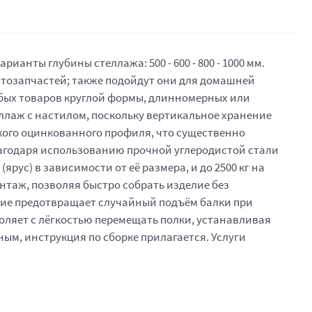
арианты глубины стеллажа: 500 - 600 - 800 - 1000 мм.
автозапчастей; также подойдут они для домашней
юбых товаров круглой формы, длинномерных или
еллаж с настилом, поскольку вертикальное хранение
ского оцинкованного профиля, что существенно
лагодаря использованию прочной углеродистой стали
рус) в зависимости от её размера, и до 2500 кг на
онтаж, позволяя быстро собрать изделие без
ние предотвращает случайный подъём балки при
оляет с лёгкостью перемещать полки, устанавливая
м, инструкция по сборке прилагается. Услуги