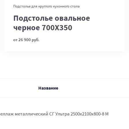
В корзину
Подстолье для круглого кухонного стола
Подстолье овальное
черное 700Х350
от 26 900 руб.
Название
еллаж металлический СГ Ультра 2500x2100x800-8 М