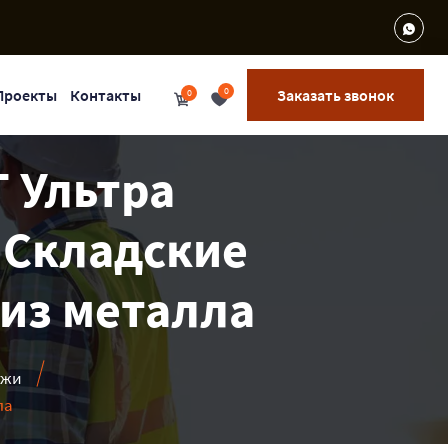
0
Проекты
Контакты
Заказать звонок
0
 Ультра
| Складские
 из металла
ажи
ла