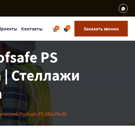
0
Проекты
Контакты
Заказать звонок
0
fsafe PS
 | Стеллажи
а
ческий Profsafe PS 185x70x30