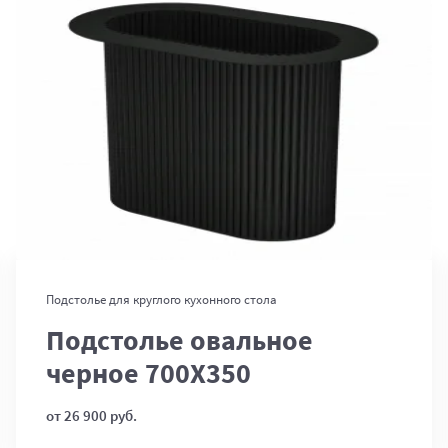
В корзину
Подстолье для круглого кухонного стола
Подстолье овальное
черное 700Х350
от 26 900 руб.