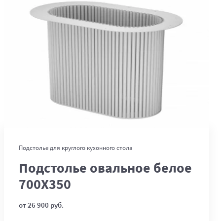
В корзину
Подстолье для круглого кухонного стола
Подстолье овальное белое
700Х350
от 26 900 руб.