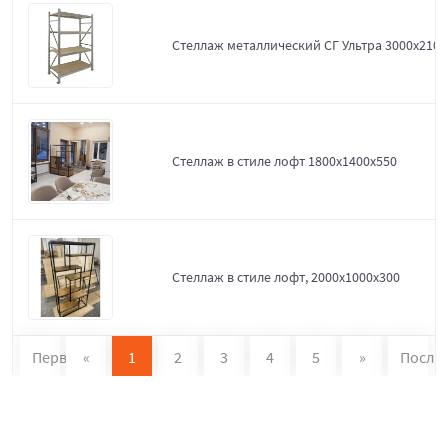
Стеллаж металлический СГ Ультра 3000x2100
Стеллаж в стиле лофт 1800х1400х550
Стеллаж в стиле лофт, 2000х1000х300
Первая
«
1
2
3
4
5
»
После