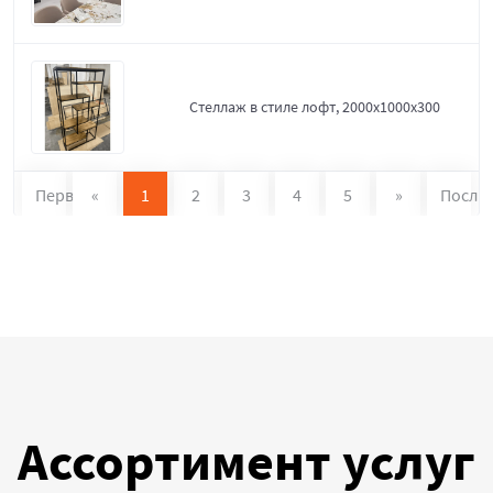
Стеллаж в стиле лофт, 2000х1000х300
Первая
«
1
2
3
4
5
»
После
Ассортимент услуг