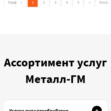
Первая
«
1
2
3
4
5
»
После
Ассортимент услуг
Металл-ГМ
Услуги металлообработки