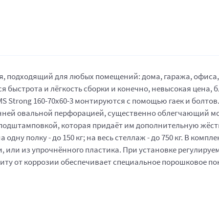
 подходящий для любых помещений: дома, гаража, офиса, п
 быстрота и лёгкость сборки и конечно, невысокая цена, 
Strong 160-70x60-3 монтируются с помощью гаек и болтов. С
онней овальной перфорацией, существенно облегчающий м
и подштамповкой, которая придаёт им дополнительную жёст
дну полку - до 150 кг; на весь стеллаж - до 750 кг. В комп
 или из упрочнённого пластика. При установке регулируем
иту от коррозии обеспечивает специальное порошковое по