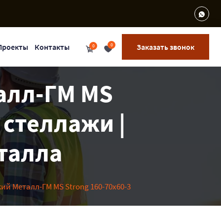
0
Проекты
Контакты
Заказать звонок
0
алл-ГМ MS
 стеллажи |
еталла
й Металл-ГМ MS Strong 160-70x60-3