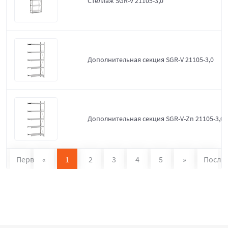
Стеллаж SGR-V 21105-3,0
Дополнительная секция SGR-V 21105-3,0
Дополнительная секция SGR-V-Zn 21105-3,0
Первая
«
1
2
3
4
5
»
После