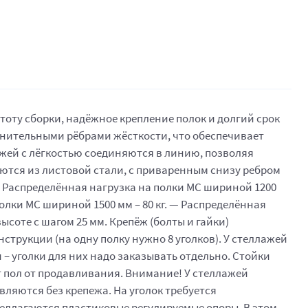
оту сборки, надёжное крепление полок и долгий срок
лнительными рёбрами жёсткости, что обеспечивает
ажей с лёгкостью соединяются в линию, позволяя
ются из листовой стали, с приваренным снизу ребром
— Распределённая нагрузка на полки МС шириной 1200
полки МС шириной 1500 мм – 80 кг. — Распределённая
ысоте с шагом 25 мм. Крепёж (болты и гайки)
струкции (на одну полку нужно 8 уголков). У стеллажей
и – уголки для них надо заказывать отдельно. Стойки
 пол от продавливания. Внимание! У стеллажей
вляются без крепежа. На уголок требуется
предлагаются пластиковые регулируемые опоры. В этом