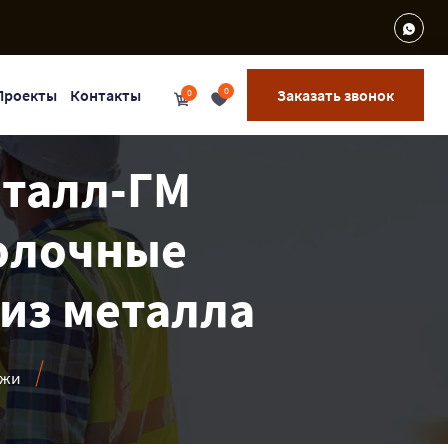
0
Проекты
Контакты
Заказать звонок
0
еталл-ГМ
Полочные
 из металла
ажи