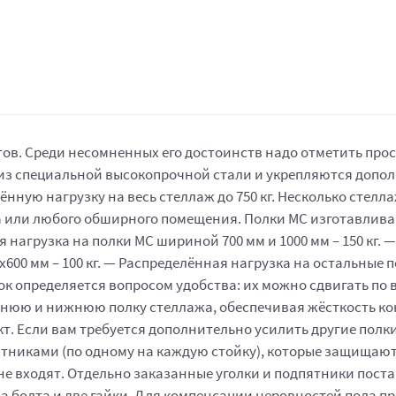
в. Среди несомненных его достоинств надо отметить прост
 из специальной высокопрочной стали и укрепляются допо
нную нагрузку на весь стеллаж до 750 кг. Несколько стелл
 или любого обширного помещения. Полки МС изготавлива
нагрузка на полки МС шириной 700 мм и 1000 мм – 150 кг. 
0х600 мм – 100 кг. — Распределённая нагрузка на остальные 
лок определяется вопросом удобства: их можно сдвигать по в
рхнюю и нижнюю полку стеллажа, обеспечивая жёсткость кон
ект. Если вам требуется дополнительно усилить другие полк
тниками (по одному на каждую стойку), которые защищают
не входят. Отдельно заказанные уголки и подпятники поста
два болта и две гайки. Для компенсации неровностей пола 