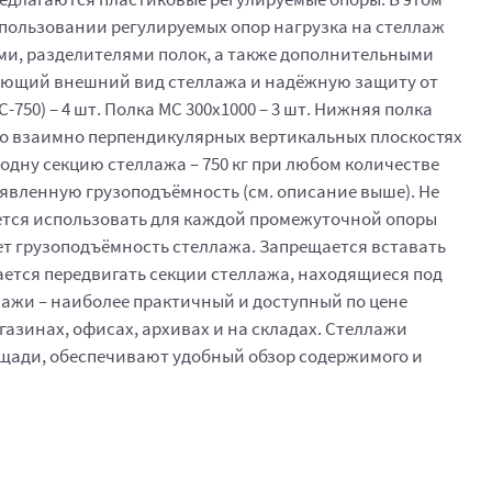
спользовании регулируемых опор нагрузка на стеллаж
ми, разделителями полок, а также дополнительными
лагающий внешний вид стеллажа и надёжную защиту от
50) – 4 шт. Полка МС 300x1000 – 3 шт. Нижняя полка
, во взаимно перпендикулярных вертикальных плоскостях
 одну секцию стеллажа – 750 кг при любом количестве
аявленную грузоподъёмность (см. описание выше). Не
ется использовать для каждой промежуточной опоры
жает грузоподъёмность стеллажа. Запрещается вставать
ается передвигать секции стеллажа, находящиеся под
ажи – наиболее практичный и доступный по цене
азинах, офисах, архивах и на складах. Стеллажи
щади, обеспечивают удобный обзор содержимого и