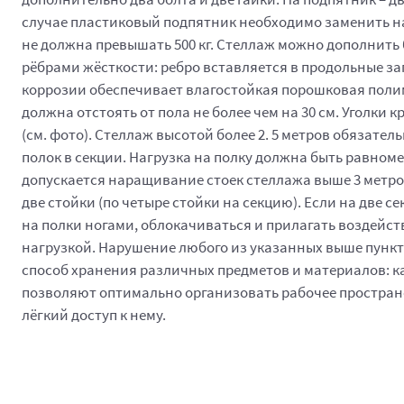
случае пластиковый подпятник необходимо заменить на
не должна превышать 500 кг. Стеллаж можно дополнит
рёбрами жёсткости: ребро вставляется в продольные за
коррозии обеспечивает влагостойкая порошковая полимер
должна отстоять от пола не более чем на 30 см. Уголки
(см. фото). Стеллаж высотой более 2. 5 метров обязател
полок в секции. Нагрузка на полку должна быть равном
допускается наращивание стоек стеллажа выше 3 метро
две стойки (по четыре стойки на секцию). Если на две с
на полки ногами, облокачиваться и прилагать воздейс
нагрузкой. Нарушение любого из указанных выше пункт
способ хранения различных предметов и материалов: ка
позволяют оптимально организовать рабочее простран
лёгкий доступ к нему.