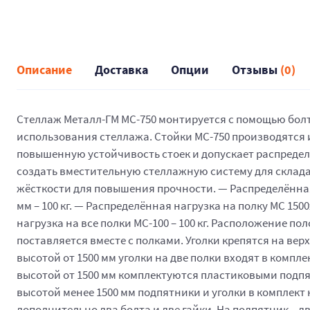
Описание
Доставка
Опции
Отзывы
(0)
Стеллаж Металл-ГМ МС-750 монтируется с помощью болто
использования стеллажа. Стойки МС-750 производятся
повышенную устойчивость стоек и допускает распределё
создать вместительную стеллажную систему для склада
жёсткости для повышения прочности. — Распределённая 
мм – 100 кг. — Распределённая нагрузка на полку МС 150
нагрузка на все полки МС-100 – 100 кг. Расположение по
поставляется вместе с полками. Уголки крепятся на ве
высотой от 1500 мм уголки на две полки входят в компл
высотой от 1500 мм комплектуются пластиковыми подпя
высотой менее 1500 мм подпятники и уголки в комплект 
дополнительно два болта и две гайки. На подпятник – 