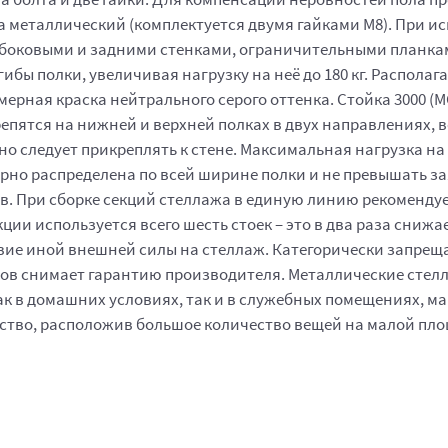
 металлический (комплектуется двумя гайками М8). При и
ь боковыми и задними стенками, ограничительными планка
гибы полки, увеличивая нагрузку на неё до 180 кг. Распо
ная краска нейтрального серого оттенка. Стойка 3000 (МС-7
 крепятся на нижней и верхней полках в двух направлениях
ьно следует прикреплять к стене. Максимальная нагрузка на
ерно распределена по всей ширине полки и не превышать з
в. При сборке секций стеллажа в единую линию рекоменду
екции используется всего шесть стоек – это в два раза сни
твие иной внешней силы на стеллаж. Категорически запрещ
ов снимает гарантию производителя. Металлические стелл
к в домашних условиях, так и в служебных помещениях, маг
ство, расположив большое количество вещей на малой пло