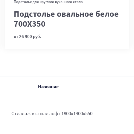
В корзину
Подстолье для круглого кухонного стола
Подстолье овальное белое
700Х350
от 26 900 руб.
Название
Стеллаж в стиле лофт 1800х1400х550