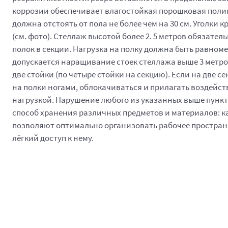
коррозии обеспечивает влагостойкая порошковая полимер
должна отстоять от пола не более чем на 30 см. Уголки
(см. фото). Стеллаж высотой более 2. 5 метров обязател
полок в секции. Нагрузка на полку должна быть равном
допускается наращивание стоек стеллажа выше 3 метро
две стойки (по четыре стойки на секцию). Если на две с
на полки ногами, облокачиваться и прилагать воздейс
нагрузкой. Нарушение любого из указанных выше пункт
способ хранения различных предметов и материалов: ка
позволяют оптимально организовать рабочее простран
лёгкий доступ к нему.