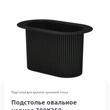
В корзину
Подстолье для круглого кухонного стола
Подстолье овальное