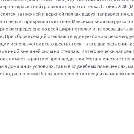
ная краска нейтрального серого оттенка. Стойка 2500 (МС-7
 крепятся на нижней и верхней полках в двух направлениях
ьно следует прикреплять к стене. Максимальная нагрузка на
ерно распределена по всей ширине полки и не превышать з
в. При сборке секций стеллажа в единую линию рекоменду
екции используется всего шесть стоек – это в два раза сни
твие иной внешней силы на стеллаж. Категорически запрещ
ов снимает гарантию производителя. Металлические стелл
к в домашних условиях, так и в служебных помещениях, маг
ство, расположив большое количество вещей на малой пло