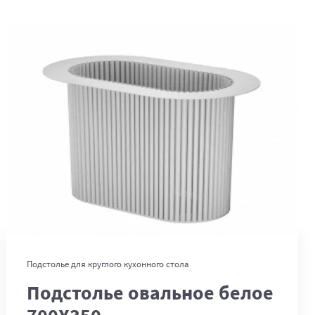
В корзину
Подстолье для круглого кухонного стола
Подстолье овальное белое