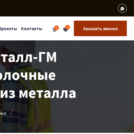
0
Проекты
Контакты
Заказать звонок
0
еталл-ГМ
Полочные
 из металла
ажи