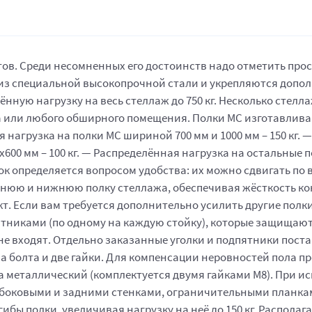
в. Среди несомненных его достоинств надо отметить прост
 из специальной высокопрочной стали и укрепляются допо
нную нагрузку на весь стеллаж до 750 кг. Несколько стелл
 или любого обширного помещения. Полки МС изготавлива
нагрузка на полки МС шириной 700 мм и 1000 мм – 150 кг. 
0х600 мм – 100 кг. — Распределённая нагрузка на остальные 
лок определяется вопросом удобства: их можно сдвигать по в
рхнюю и нижнюю полку стеллажа, обеспечивая жёсткость кон
ект. Если вам требуется дополнительно усилить другие полк
тниками (по одному на каждую стойку), которые защищают
не входят. Отдельно заказанные уголки и подпятники поста
два болта и две гайки. Для компенсации неровностей пола 
 металлический (комплектуется двумя гайками М8). При и
ь боковыми и задними стенками, ограничительными планка
гибы полки, увеличивая нагрузку на неё до 150 кг. Распо