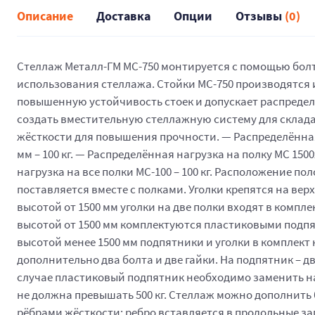
Описание
Доставка
Опции
Отзывы
(0)
Стеллаж Металл-ГМ МС-750 монтируется с помощью болто
использования стеллажа. Стойки МС-750 производятся
повышенную устойчивость стоек и допускает распределё
создать вместительную стеллажную систему для склада
жёсткости для повышения прочности. — Распределённая 
мм – 100 кг. — Распределённая нагрузка на полку МС 150
нагрузка на все полки МС-100 – 100 кг. Расположение по
поставляется вместе с полками. Уголки крепятся на ве
высотой от 1500 мм уголки на две полки входят в компл
высотой от 1500 мм комплектуются пластиковыми подпя
высотой менее 1500 мм подпятники и уголки в комплект 
дополнительно два болта и две гайки. На подпятник – 
случае пластиковый подпятник необходимо заменить на
не должна превышать 500 кг. Стеллаж можно дополнит
рёбрами жёсткости: ребро вставляется в продольные за