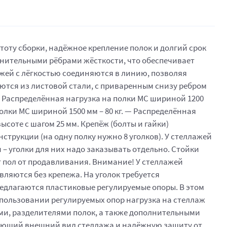
оту сборки, надёжное крепление полок и долгий срок
лнительными рёбрами жёсткости, что обеспечивает
ажей с лёгкостью соединяются в линию, позволяя
ются из листовой стали, с приваренным снизу ребром
— Распределённая нагрузка на полки МС шириной 1200
полки МС шириной 1500 мм – 80 кг. — Распределённая
ысоте с шагом 25 мм. Крепёж (болты и гайки)
струкции (на одну полку нужно 8 уголков). У стеллажей
и – уголки для них надо заказывать отдельно. Стойки
 пол от продавливания. Внимание! У стеллажей
вляются без крепежа. На уголок требуется
предлагаются пластиковые регулируемые опоры. В этом
спользовании регулируемых опор нагрузка на стеллаж
ми, разделителями полок, а также дополнительными
лагающий внешний вид стеллажа и надёжную защиту от