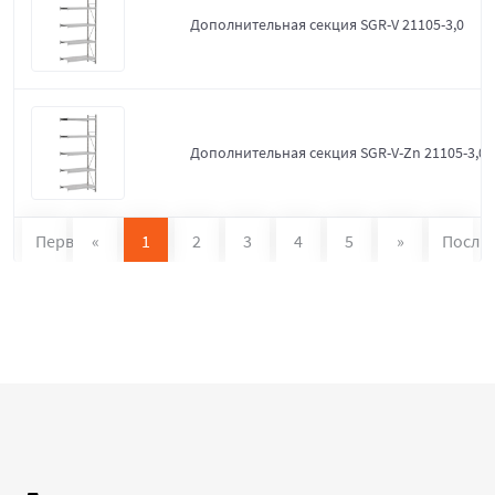
Дополнительная секция SGR-V 21105-3,0
Дополнительная секция SGR-V-Zn 21105-3,0
Первая
«
1
2
3
4
5
»
После