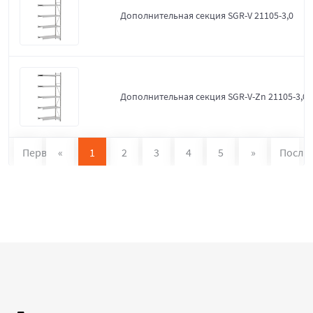
Дополнительная секция SGR-V 21105-3,0
Дополнительная секция SGR-V-Zn 21105-3,0
Первая
«
1
2
3
4
5
»
После