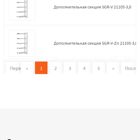
Дополнительная секция SGR-V 21105-3,0
Дополнительная секция SGR-V-Zn 21105-3,0
Первая
«
1
2
3
4
5
»
После