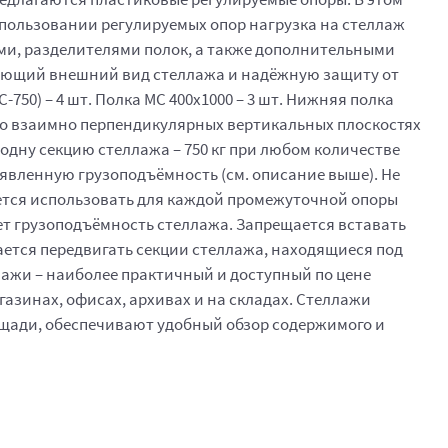
спользовании регулируемых опор нагрузка на стеллаж
ми, разделителями полок, а также дополнительными
лагающий внешний вид стеллажа и надёжную защиту от
50) – 4 шт. Полка МС 400x1000 – 3 шт. Нижняя полка
, во взаимно перпендикулярных вертикальных плоскостях
 одну секцию стеллажа – 750 кг при любом количестве
аявленную грузоподъёмность (см. описание выше). Не
ется использовать для каждой промежуточной опоры
жает грузоподъёмность стеллажа. Запрещается вставать
ается передвигать секции стеллажа, находящиеся под
ажи – наиболее практичный и доступный по цене
азинах, офисах, архивах и на складах. Стеллажи
щади, обеспечивают удобный обзор содержимого и