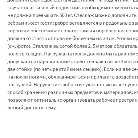
случае пластиковый подпятник необходимо заменить на
не должна превышать 500 кг. Стеллаж можно дополнит
рёбрами жёсткости: ребро вставляется в продольные за
коррозии обеспечивает влагостойкая порошковая полимер
должна отстоять от пола не более чем на 30 см. Уголки
(см. фото). Стеллаж высотой более 2. 5 метров обязател
полок в секции. Нагрузка на полку должна быть равном
допускается наращивание стоек стеллажа выше 3 метро
две стойки (по четыре стойки на секцию). Если на две с
на полки ногами, облокачиваться и прилагать воздейс
нагрузкой. Нарушение любого из указанных выше пункт
способ хранения различных предметов и материалов: ка
позволяют оптимально организовать рабочее простран
лёгкий доступ к нему.