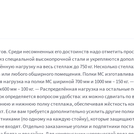
в. Среди несомненных его достоинств надо отметить прост
 из специальной высокопрочной стали и укрепляются допо
нную нагрузку на весь стеллаж до 750 кг. Несколько стелл
 или любого обширного помещения. Полки МС изготавлива
нагрузка на полки МС шириной 700 мм и 1000 мм – 150 кг. 
0х600 мм – 100 кг. — Распределённая нагрузка на остальные 
лок определяется вопросом удобства: их можно сдвигать по в
рхнюю и нижнюю полку стеллажа, обеспечивая жёсткость кон
ект. Если вам требуется дополнительно усилить другие полк
тниками (по одному на каждую стойку), которые защищают
не входят. Отдельно заказанные уголки и подпятники поста
два болта и две гайки. Для компенсации неровностей пола 