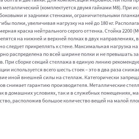
 металлический (комплектуется двумя гайками М8). При и
ь боковыми и задними стенками, ограничительными планка
гибы полки, увеличивая нагрузку на неё до 180 кг. Распо
ная краска нейтрального серого оттенка. Стойка 2200 (МС-7
 крепятся на нижней и верхней полках в двух направлениях
ьно следует прикреплять к стене. Максимальная нагрузка на
ерно распределена по всей ширине полки и не превышать з
в. При сборке секций стеллажа в единую линию рекоменду
екции используется всего шесть стоек – это в два раза сни
твие иной внешней силы на стеллаж. Категорически запрещ
ов снимает гарантию производителя. Металлические стелл
к в домашних условиях, так и в служебных помещениях, маг
ство, расположив большое количество вещей на малой пло