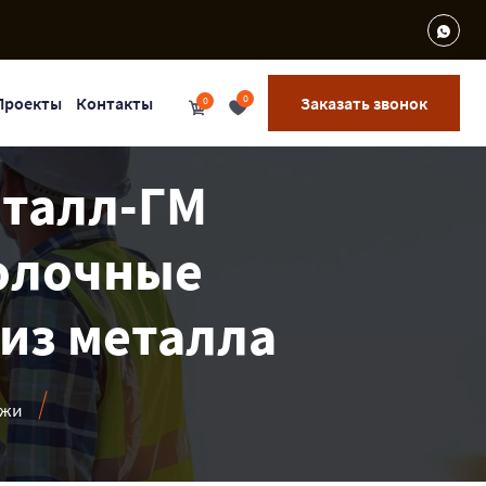
0
Проекты
Контакты
Заказать звонок
0
еталл-ГМ
Полочные
 из металла
ажи