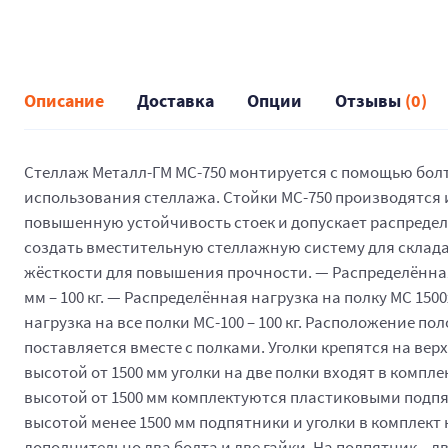
Описание
Доставка
Опции
Отзывы
(0)
Стеллаж Металл-ГМ МС-750 монтируется с помощью болто
использования стеллажа. Стойки МС-750 производятся
повышенную устойчивость стоек и допускает распределё
создать вместительную стеллажную систему для склада
жёсткости для повышения прочности. — Распределённая 
мм – 100 кг. — Распределённая нагрузка на полку МС 150
нагрузка на все полки МС-100 – 100 кг. Расположение по
поставляется вместе с полками. Уголки крепятся на ве
высотой от 1500 мм уголки на две полки входят в компл
высотой от 1500 мм комплектуются пластиковыми подпя
высотой менее 1500 мм подпятники и уголки в комплект 
дополнительно два болта и две гайки. На подпятник – 