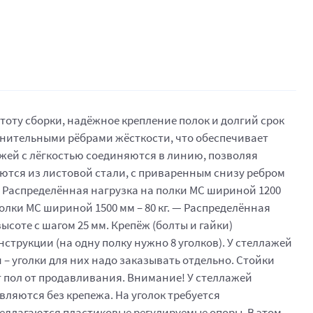
оту сборки, надёжное крепление полок и долгий срок
лнительными рёбрами жёсткости, что обеспечивает
ажей с лёгкостью соединяются в линию, позволяя
ются из листовой стали, с приваренным снизу ребром
— Распределённая нагрузка на полки МС шириной 1200
полки МС шириной 1500 мм – 80 кг. — Распределённая
ысоте с шагом 25 мм. Крепёж (болты и гайки)
струкции (на одну полку нужно 8 уголков). У стеллажей
и – уголки для них надо заказывать отдельно. Стойки
 пол от продавливания. Внимание! У стеллажей
вляются без крепежа. На уголок требуется
предлагаются пластиковые регулируемые опоры. В этом