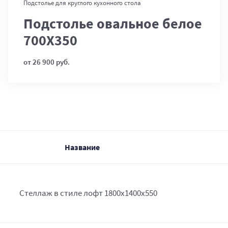
В корзину
Подстолье для круглого кухонного стола
Подстолье овальное белое
700Х350
от 26 900 руб.
Название
Стеллаж в стиле лофт 1800х1400х550