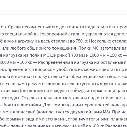
в. Среди несомненных его достоинств надо отметить прост
 из специальной высокопрочной стали и укрепляются допо
нную нагрузку на весь стеллаж до 750 кг. Несколько стелл
 или любого обширного помещения. Полки МС изготавлива
нагрузка на полки МС шириной 700 мм и 1000 мм – 150 кг. 
0х600 мм – 100 кг. — Распределённая нагрузка на остальные 
лок определяется вопросом удобства: их можно сдвигать по в
рхнюю и нижнюю полку стеллажа, обеспечивая жёсткость кон
ект. Если вам требуется дополнительно усилить другие полк
тниками (по одному на каждую стойку), которые защищают
не входят. Отдельно заказанные уголки и подпятники поста
два болта и две гайки. Для компенсации неровностей пола 
 металлический (комплектуется двумя гайками М8). При и
ь боковыми и задними стенками, ограничительными планка
гибы полки, увеличивая нагрузку на неё до 180 кг. Распо