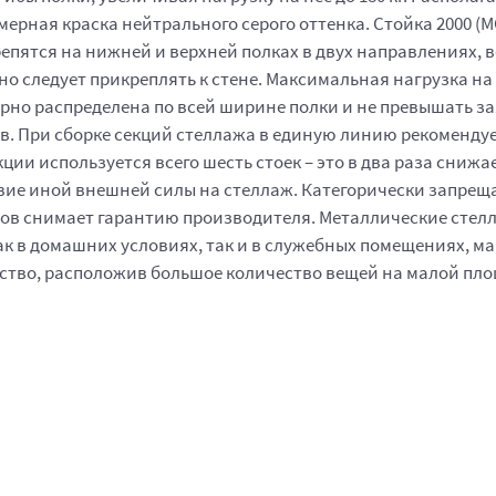
ная краска нейтрального серого оттенка. Стойка 2000 (МС-7
 крепятся на нижней и верхней полках в двух направлениях
ьно следует прикреплять к стене. Максимальная нагрузка на
ерно распределена по всей ширине полки и не превышать з
в. При сборке секций стеллажа в единую линию рекоменду
екции используется всего шесть стоек – это в два раза сни
твие иной внешней силы на стеллаж. Категорически запрещ
ов снимает гарантию производителя. Металлические стелл
к в домашних условиях, так и в служебных помещениях, маг
ство, расположив большое количество вещей на малой пло