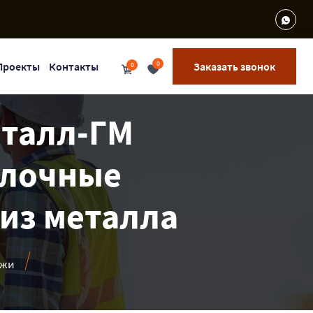
0
Проекты
Контакты
Заказать звонок
0
еталл-ГМ
олочные
 из металла
ажи