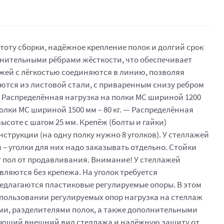
оту сборки, надёжное крепление полок и долгий срок
лнительными рёбрами жёсткости, что обеспечивает
ажей с лёгкостью соединяются в линию, позволяя
ются из листовой стали, с приваренным снизу ребром
— Распределённая нагрузка на полки МС шириной 1200
полки МС шириной 1500 мм – 80 кг. — Распределённая
ысоте с шагом 25 мм. Крепёж (болты и гайки)
струкции (на одну полку нужно 8 уголков). У стеллажей
и – уголки для них надо заказывать отдельно. Стойки
 пол от продавливания. Внимание! У стеллажей
вляются без крепежа. На уголок требуется
предлагаются пластиковые регулируемые опоры. В этом
спользовании регулируемых опор нагрузка на стеллаж
ми, разделителями полок, а также дополнительными
лагающий внешний вид стеллажа и надёжную защиту от