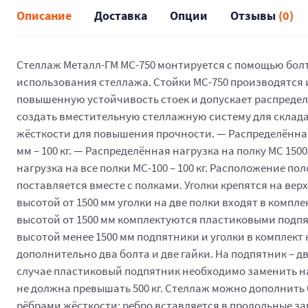
Описание
Доставка
Опции
Отзывы
(0)
Стеллаж Металл-ГМ МС-750 монтируется с помощью болто
использования стеллажа. Стойки МС-750 производятся
повышенную устойчивость стоек и допускает распределё
создать вместительную стеллажную систему для склада
жёсткости для повышения прочности. — Распределённая 
мм – 100 кг. — Распределённая нагрузка на полку МС 150
нагрузка на все полки МС-100 – 100 кг. Расположение по
поставляется вместе с полками. Уголки крепятся на ве
высотой от 1500 мм уголки на две полки входят в компл
высотой от 1500 мм комплектуются пластиковыми подпя
высотой менее 1500 мм подпятники и уголки в комплект 
дополнительно два болта и две гайки. На подпятник – 
случае пластиковый подпятник необходимо заменить на
не должна превышать 500 кг. Стеллаж можно дополнит
рёбрами жёсткости: ребро вставляется в продольные за