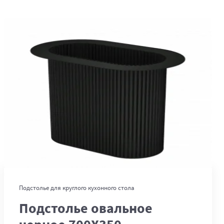
В корзину
Подстолье для круглого кухонного стола
Подстолье овальное