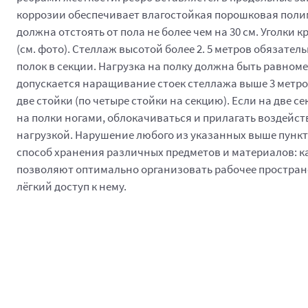
коррозии обеспечивает влагостойкая порошковая полимер
должна отстоять от пола не более чем на 30 см. Уголки
(см. фото). Стеллаж высотой более 2. 5 метров обязател
полок в секции. Нагрузка на полку должна быть равном
допускается наращивание стоек стеллажа выше 3 метро
две стойки (по четыре стойки на секцию). Если на две с
на полки ногами, облокачиваться и прилагать воздейс
нагрузкой. Нарушение любого из указанных выше пункт
способ хранения различных предметов и материалов: ка
позволяют оптимально организовать рабочее простран
лёгкий доступ к нему.