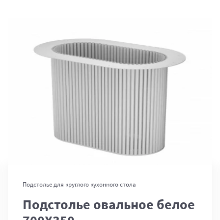
В корзину
Подстолье для круглого кухонного стола
Подстолье овальное белое