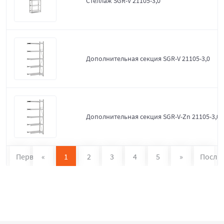
Стеллаж SGR-V 21105-3,0
Дополнительная секция SGR-V 21105-3,0
Дополнительная секция SGR-V-Zn 21105-3,0
Первая
«
1
2
3
4
5
»
После