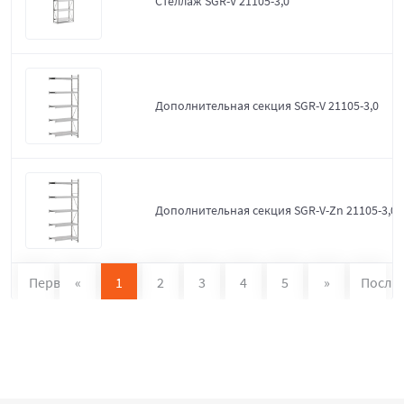
Стеллаж SGR-V 21105-3,0
Дополнительная секция SGR-V 21105-3,0
Дополнительная секция SGR-V-Zn 21105-3,0
Первая
«
1
2
3
4
5
»
После