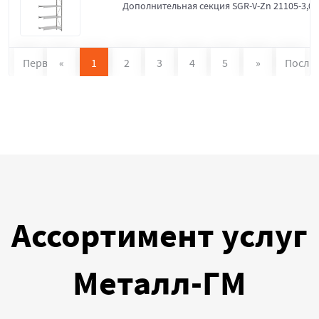
Дополнительная секция SGR-V-Zn 21105-3,0
Первая
«
1
2
3
4
5
»
После
Ассортимент услуг
Металл-ГМ