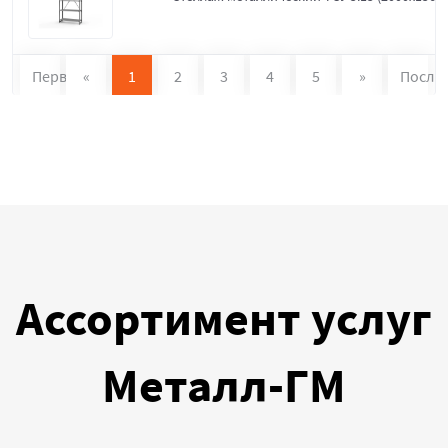
Первая
«
1
2
3
4
5
»
После
Ассортимент услуг
Металл-ГМ