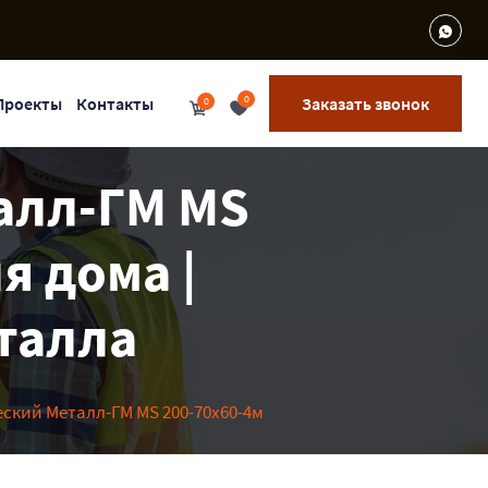
0
Проекты
Контакты
Заказать звонок
0
алл-ГМ MS
я дома |
еталла
ский Металл-ГМ MS 200-70х60-4м