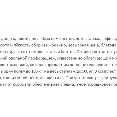
 подходящий для любых помещений: дома, гаража, офиса, п
ота и лёгкость сборки и конечно, невысокая цена, благод
монтируются с помощью гаек и болтов. Стойки соответствую
онней овальной перфорацией, существенно облегчающий м
подштамповкой, которая придаёт им дополнительную жёстко
одну полку до 100 кг; на весь стеллаж до 500 кг. В комплек
 или из упрочнённого пластика. При установке регулируем
иту от коррозии обеспечивает специальное порошковое по