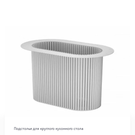
В корзину
Подстолье для круглого кухонного стола