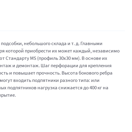
одсобки, небольшого склада и т. д. Главными
аря которой приобрести их может каждый, независимо
т Стандарту MS (профиль 30x30 мм). В основе их
онтаж и демонтаж. Шаг перфорации для крепления
сть и повышает прочность. Высота бокового ребра
т могут входить подпятники разного типа: или
ых подпятников нагрузка снижается до 400 кг на
крытие.