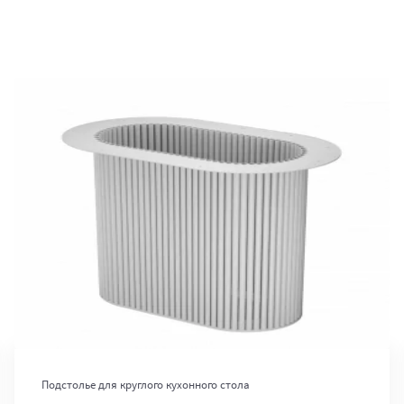
В корзину
Подстолье для круглого кухонного стола