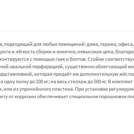
 подходящий для любых помещений: дома, гаража, офиса, п
ота и лёгкость сборки и конечно, невысокая цена, благод
монтируются с помощью гаек и болтов. Стойки соответствую
онней овальной перфорацией, существенно облегчающий м
подштамповкой, которая придаёт им дополнительную жёстко
одну полку до 100 кг; на весь стеллаж до 500 кг. В комплек
 или из упрочнённого пластика. При установке регулируем
иту от коррозии обеспечивает специальное порошковое по