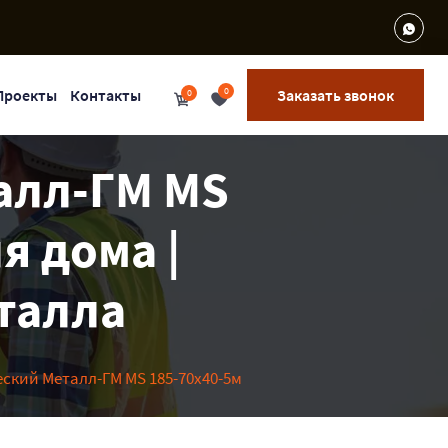
0
Проекты
Контакты
Заказать звонок
0
алл-ГМ MS
я дома |
еталла
ский Металл-ГМ MS 185-70х40-5м