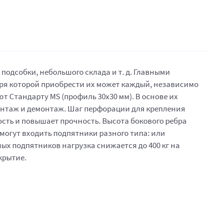
одсобки, небольшого склада и т. д. Главными
аря которой приобрести их может каждый, независимо
т Стандарту MS (профиль 30x30 мм). В основе их
онтаж и демонтаж. Шаг перфорации для крепления
сть и повышает прочность. Высота бокового ребра
т могут входить подпятники разного типа: или
ых подпятников нагрузка снижается до 400 кг на
крытие.