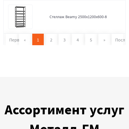
Стеллаж Beamy 2500x1200x600-8
Первая
«
1
2
3
4
5
»
После
Ассортимент услуг
Металл-ГМ