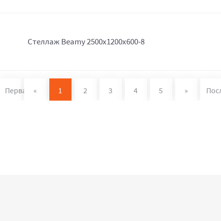
Стеллаж Beamy 2500x1200x600-8
Первая
«
1
2
3
4
5
»
Пос