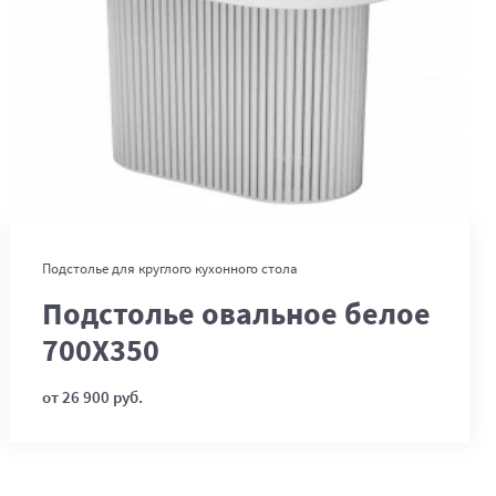
В корзину
Подстолье для круглого кухонного стола
Подстолье овальное белое
700Х350
от 26 900 руб.