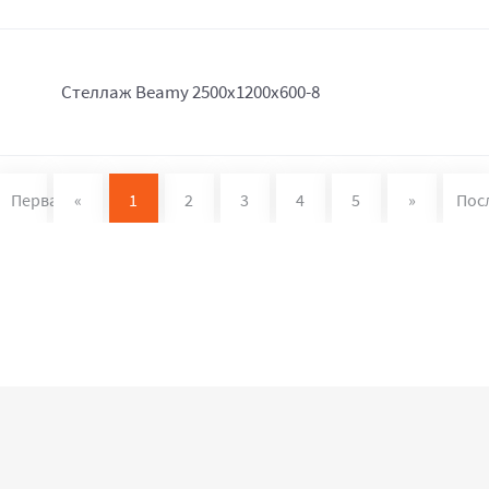
Стеллаж Beamy 2500x1200x600-8
Первая
«
1
2
3
4
5
»
Пос