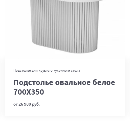
В корзину
Подстолье для круглого кухонного стола
Подстолье овальное белое
700Х350
от 26 900 руб.