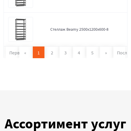
Стеллаж Beamy 2500x1200x600-8
Первая
«
1
2
3
4
5
»
После
Ассортимент услуг