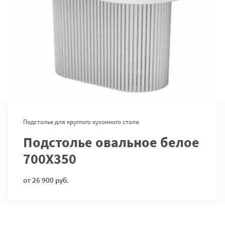
В корзину
Подстолье для круглого кухонного стола
Подстолье овальное белое
700Х350
от 26 900 руб.