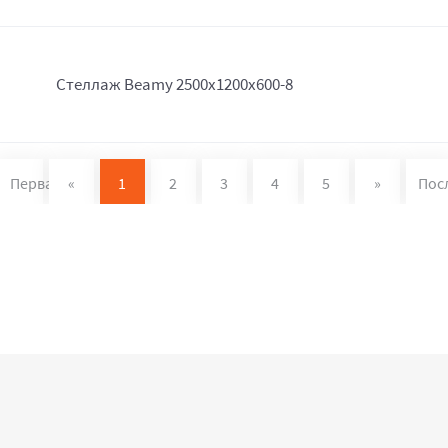
Стеллаж Beamy 2500x1200x600-8
Первая
«
1
2
3
4
5
»
Пос