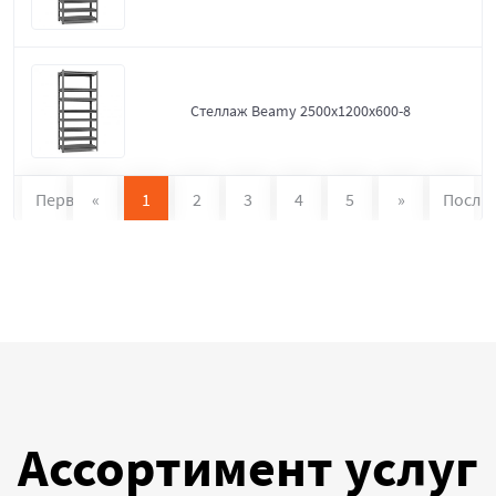
Стеллаж Beamy 2500x1200x600-8
Первая
«
1
2
3
4
5
»
После
Ассортимент услуг