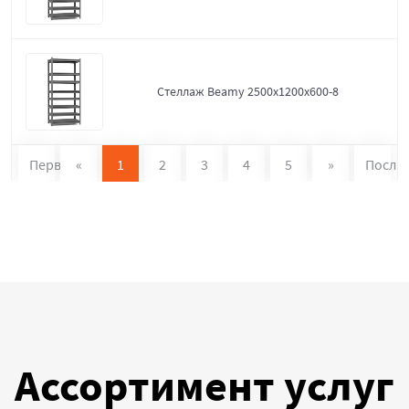
Стеллаж Beamy 2500x1200x600-8
Первая
«
1
2
3
4
5
»
После
Ассортимент услуг